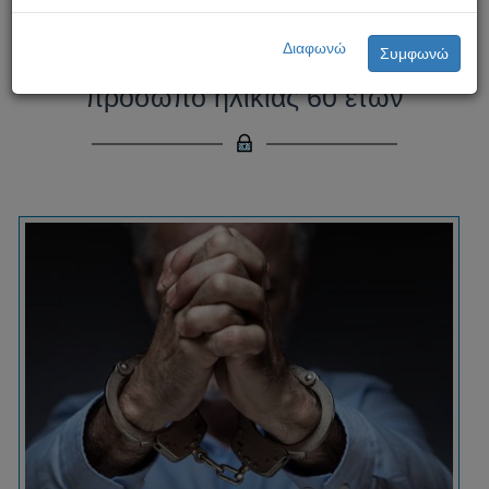
Απόκτηση/κατοχή παιδικής
Διαφωνώ
Συμφωνώ
πορνογραφίας – Συνελήφθη
πρόσωπο ηλικίας 60 ετών