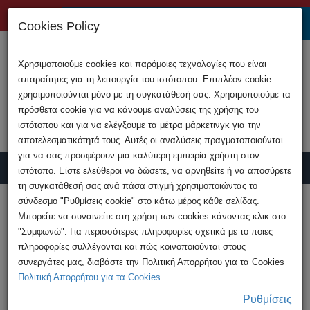
+357 22808200
Cookies Policy
Χρησιμοποιούμε cookies και παρόμοιες τεχνολογίες που είναι
απαραίτητες για τη λειτουργία του ιστότοπου. Επιπλέον cookie
χρησιμοποιούνται μόνο με τη συγκατάθεσή σας. Χρησιμοποιούμε τα
πρόσθετα cookie για να κάνουμε αναλύσεις της χρήσης του
ιστότοπου και για να ελέγξουμε τα μέτρα μάρκετινγκ για την
αποτελεσματικότητά τους. Αυτές οι αναλύσεις πραγματοποιούνται
για να σας προσφέρουν μια καλύτερη εμπειρία χρήστη στον
ιστότοπο. Είστε ελεύθεροι να δώσετε, να αρνηθείτε ή να αποσύρετε
τη συγκατάθεσή σας ανά πάσα στιγμή χρησιμοποιώντας το
Υποβολή Καταγγελίας
σύνδεσμο "Ρυθμίσεις cookie" στο κάτω μέρος κάθε σελίδας.
Μπορείτε να συναινείτε στη χρήση των cookies κάνοντας κλικ στο
"Συμφωνώ". Για περισσότερες πληροφορίες σχετικά με το ποιες
HOME
Ανακοινώσεις
πληροφορίες συλλέγονται και πώς κοινοποιούνται στους
Απόκτηση/κατοχή παιδικής πορνογραφίας –
συνεργάτες μας, διαβάστε την Πολιτική Απορρήτου για τα Cookies
Συνελήφθη πρόσωπο ...
Πολιτική Απορρήτου για τα Cookies
.
Ρυθμίσεις