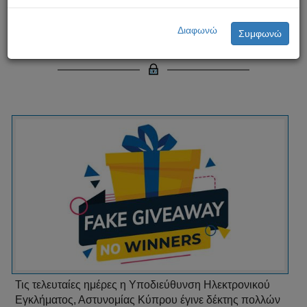
Προσοχή! Παραπλανητικοί -
Διαφωνώ
Συμφωνώ
Ψευδείς διαγωνισμοί
Τις τελευταίες ημέρες η Υποδιεύθυνση Ηλεκτρονικού
Εγκλήματος, Αστυνομίας Κύπρου έγινε δέκτης πολλών