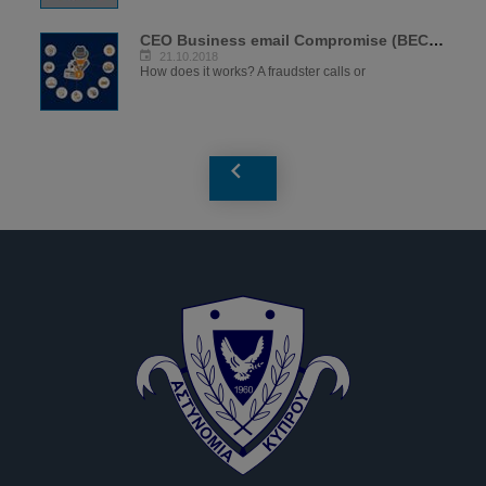
CEO Business email Compromise (BEC)...
21.10.2018
How does it works? A fraudster calls or