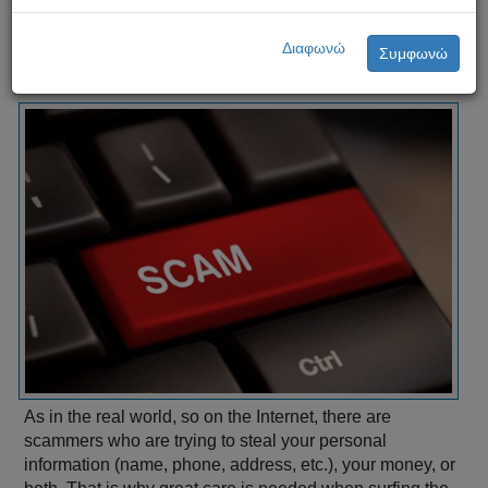
Διαφωνώ
Συμφωνώ
As in the real world, so on the Internet, there are
scammers who are trying to steal your personal
information (name, phone, address, etc.), your money, or