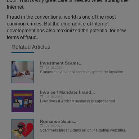
both. That is why great care is needed when surfing the
Internet.
Fraud in the conventional world is one of the most
common crimes. But the emergence of Internet
development has also maximized the potential for new
forms of fraud.
Related Articles
Investment Scams...
23.10.2018
Common investment scams may include lucrative
Invoice / Mandate Fraud...
23.10.2018
How does it work? A business is approached
Romance Scam...
21.10.2018
Scammers target victims on online dating websites,