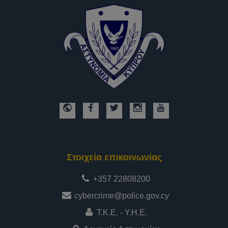
Στοιχεία επικοινωνίας
+357 22808200
cybercrime@police.gov.cy
Τ.Κ.Ε. - Υ.Η.Ε.