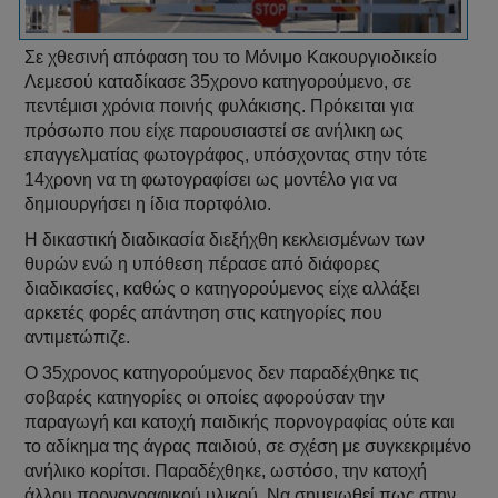
Σε χθεσινή απόφαση του το Μόνιμο Κακουργιοδικείο
Λεμεσού καταδίκασε 35χρονο κατηγορούμενο, σε
πεντέμισι χρόνια ποινής φυλάκισης. Πρόκειται για
πρόσωπο που είχε παρουσιαστεί σε ανήλικη ως
επαγγελματίας φωτογράφος, υπόσχοντας στην τότε
14χρονη να τη φωτογραφίσει ως μοντέλο για να
δημιουργήσει η ίδια πορτφόλιο.
Η δικαστική διαδικασία διεξήχθη κεκλεισμένων των
θυρών ενώ η υπόθεση πέρασε από διάφορες
διαδικασίες, καθώς ο κατηγορούμενος είχε αλλάξει
αρκετές φορές απάντηση στις κατηγορίες που
αντιμετώπιζε.
Ο 35χρονος κατηγορούμενος δεν παραδέχθηκε τις
σοβαρές κατηγορίες οι οποίες αφορούσαν την
παραγωγή και κατοχή παιδικής πορνογραφίας ούτε και
το αδίκημα της άγρας παιδιού, σε σχέση με συγκεκριμένο
ανήλικο κορίτσι. Παραδέχθηκε, ωστόσο, την κατοχή
άλλου πορνογραφικού υλικού. Να σημειωθεί πως στην