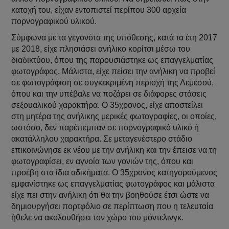
κατοχή του, είχαν εντοπιστεί περίπου 300 αρχεία
πορνογραφικού υλικού.
Σύμφωνα με τα γεγονότα της υπόθεσης, κατά τα έτη 2017
με 2018, είχε πλησιάσει ανήλικο κορίτσι μέσω του
διαδικτύου, όπου της παρουσιάστηκε ως επαγγελματίας
φωτογράφος. Μάλιστα, είχε πείσει την ανήλικη να προβεί
σε φωτογράφιση σε συγκεκριμένη περιοχή της Λεμεσού,
όπου και την υπέβαλε να ποζάρει σε διάφορες στάσεις
σεξουαλικού χαρακτήρα. Ο 35χρονος, είχε αποστείλει
στη μητέρα της ανήλικης μερικές φωτογραφίες, οι οποίες,
ωστόσο, δεν παρέπεμπαν σε πορνογραφικό υλικό ή
ακατάλληλου χαρακτήρα. Σε μεταγενέστερο στάδιο
επικοινώνησε εκ νέου με την ανήλικη και την έπεισε να τη
φωτογραφίσει, εν αγνοία των γονιών της, όπου και
προέβη στα ίδια αδικήματα. Ο 35χρονος κατηγορούμενος
εμφανίστηκε ως επαγγελματίας φωτογράφος και μάλιστα
είχε πει στην ανήλικη ότι θα την βοηθούσε έτσι ώστε να
δημιουργήσει πορτφόλιο σε περίπτωση που η τελευταία
ήθελε να ακολουθήσει τον χώρο του μόντελινγκ.