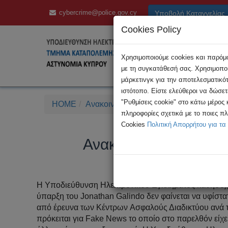
cybercrime@police.gov.cy
Υποβολή Καταγγελίας
Cookies Policy
Χρησιμοποιούμε cookies και παρόμοι
με τη συγκατάθεσή σας. Χρησιμοποι
μάρκετινγκ για την αποτελεσματικό
ιστότοπο. Είστε ελεύθεροι να δώσε
"Ρυθμίσεις cookie" στο κάτω μέρος
HOME
Ανακοινώσεις
Ανακοίνωση της Υ.Η.Ε. σ
πληροφορίες σχετικά με το ποιες π
Cookies
Πολιτική Απορρήτου για τα
Ανακοίνωση της Υ.Η.Ε
Η Υποδιεύθυνση Ηλεκτρονικού Εγκλήματος καθησυχάζ
ύπαρξη του Jonathan Galindo δεν φαίνεται να υφίστ
από έρευνα των Kέντρων Aσφαλούς Διαδικτύου ανά
πρόκειται για Fake News το οποίο στο παρελθόν είχε