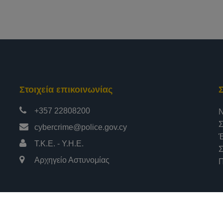
Στοιχεία επικοινωνίας
+357 22808200
Ν
Σ
cybercrime@police.gov.cy
Έ
Τ.Κ.Ε. - Υ.Η.Ε.
Σ
Αρχηγείο Αστυνομίας
Π