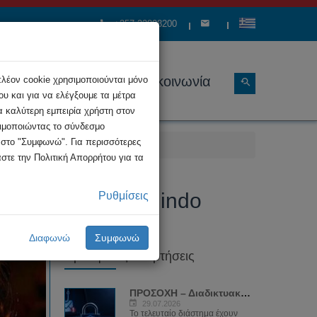
+357 22808200
ώσεις
Διάρθρωση
Επικοινωνία
πλέον cookie χρησιμοποιούνται μόνο
υ και για να ελέγξουμε τα μέτρα
α καλύτερη εμπειρία χρήστη στον
σιμοποιώντας το σύνδεσμο
κ στο "Συμφωνώ". Για περισσότερες
στε την Πολιτική Απορρήτου για τα
νίδι Jonathan Galindo
Ρυθμίσεις
Διαφωνώ
Συμφωνώ
Πρόσφατες Αναρτήσεις
ΠΡΟΣΟΧΗ – Διαδικτυακή απάτη με...
29.07.2026
Το τελευταίο διάστημα έχουν