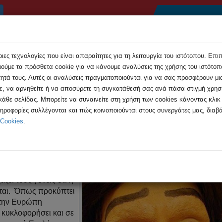
Αρχική
Συμβουλές
Εκδηλώσεις
Ανακοιν
ες τεχνολογίες που είναι απαραίτητες για τη λειτουργία του ιστότοπου. Επι
ούμε τα πρόσθετα cookie για να κάνουμε αναλύσεις της χρήσης του ιστότοπο
τητά τους. Αυτές οι αναλύσεις πραγματοποιούνται για να σας προσφέρουν μι
τε, να αρνηθείτε ή να αποσύρετε τη συγκατάθεσή σας ανά πάσα στιγμή χρη
 κάθε σελίδας. Μπορείτε να συναινείτε στη χρήση των cookies κάνοντας κλι
χετικά με το “επικίνδυνο” παιχνίδι ...
ληροφορίες συλλέγονται και πώς κοινοποιούνται στους συνεργάτες μας, διαβά
 Cookies
.
. σχετικά με το “επικίνδυνο” παιχ
ει τους γονείς ότι η
αται. Όπως προκύπτει
 την Ευρώπη
 κυκλοφορήσει και σε