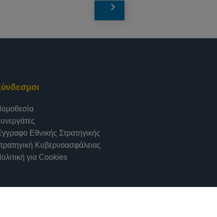
Σύνδεσμοι
ομοθεσία
υνεργάτες
γγραφο Εθνικής Στρατηγικής
τρατηγική Κυβερνοασφάλειας
ολιτική για Cookies