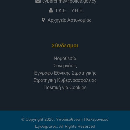
cybercrime@police.gov.cy
Τ.Κ.Ε. - Υ.Η.Ε.
Αρχηγείο Αστυνομίας
Σύνδεσμοι
Νομοθεσία
Συνεργάτες
Έγγραφο Εθνικής Στρατηγικής
Στρατηγική Κυβερνοασφάλειας
Πολιτική για Cookies
© Copyright 2026, Υποδιεύθυνση Ηλεκτρονικού
Εγκλήματος, All Rights Reserved