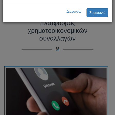
Απάτη μέσω τηλεφωνικών
Διαφωνώ
Συμφωνώ
κλήσεων εκ μέρους δήθεν
πλατφόρμας
χρηματοοικονομικών
συναλλαγών