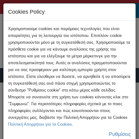
+357 22808200
Cookies Policy
Χρησιμοποιούμε cookies και παρόμοιες τεχνολογίες που είναι
απαραίτητες για τη λειτουργία του ιστότοπου. Επιπλέον cookie
χρησιμοποιούνται μόνο με τη συγκατάθεσή σας. Χρησιμοποιούμε τα
πρόσθετα cookie για να κάνουμε αναλύσεις της χρήσης του
ιστότοπου και για να ελέγξουμε τα μέτρα μάρκετινγκ για την
αποτελεσματικότητά τους. Αυτές οι αναλύσεις πραγματοποιούνται
για να σας προσφέρουν μια καλύτερη εμπειρία χρήστη στον
ιστότοπο. Είστε ελεύθεροι να δώσετε, να αρνηθείτε ή να αποσύρετε
τη συγκατάθεσή σας ανά πάσα στιγμή χρησιμοποιώντας το
Υποβολή Καταγγελίας
σύνδεσμο "Ρυθμίσεις cookie" στο κάτω μέρος κάθε σελίδας.
Μπορείτε να συναινείτε στη χρήση των cookies κάνοντας κλικ στο
"Συμφωνώ". Για περισσότερες πληροφορίες σχετικά με το ποιες
HOME
Ανακοινώσεις
πληροφορίες συλλέγονται και πώς κοινοποιούνται στους
Απάτη μέσω τηλεφωνικών κλήσεων εκ
συνεργάτες μας, διαβάστε την Πολιτική Απορρήτου για τα Cookies
μέρους δήθεν πλατφόρμας ...
Πολιτική Απορρήτου για τα Cookies
.
Ρυθμίσεις