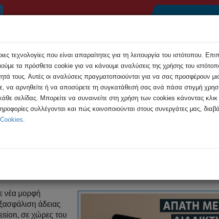
Αρχική
Συμβουλές
Εκδηλώσεις
Ανακοιν
ες τεχνολογίες που είναι απαραίτητες για τη λειτουργία του ιστότοπου. Επι
ούμε τα πρόσθετα cookie για να κάνουμε αναλύσεις της χρήσης του ιστότοπο
τητά τους. Αυτές οι αναλύσεις πραγματοποιούνται για να σας προσφέρουν μι
τε, να αρνηθείτε ή να αποσύρετε τη συγκατάθεσή σας ανά πάσα στιγμή χρη
 κάθε σελίδας. Μπορείτε να συναινείτε στη χρήση των cookies κάνοντας κλι
σφάλισης Άδειας Εισόδου (VISA) σε Χώρες ...
ληροφορίες συλλέγονται και πώς κοινοποιούνται στους συνεργάτες μας, διαβά
 Cookies
.
φάλισης Άδειας Εισόδου (VISA) 
Συστήνει προσοχή η Αστυνομία
με νέα μορφή
 εξασφάλιση άδειας
ssion, σε χώρες του