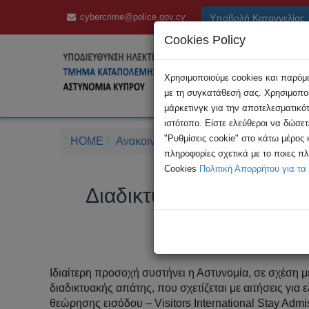
cybercrime@police.gov.cy
Υποβολή Καταγγελίας
Cookies Policy
Χρησιμοποιούμε cookies και παρόμοι
με τη συγκατάθεσή σας. Χρησιμοποι
μάρκετινγκ για την αποτελεσματικό
ιστότοπο. Είστε ελεύθεροι να δώσε
"Ρυθμίσεις cookie" στο κάτω μέρος
HOME
Ανακοινώσεις
Διαδικτυακή Απάτη Εξα
πληροφορίες σχετικά με το ποιες π
Cookies
Πολιτική Απορρήτου για τα
Διαδικτυακή Απάτη Εξασ
Ιδιαίτερη προσοχή συστήνει η Αστυνομία, σε σχέση 
διαδικτυακής απάτης, που σχετίζεται με αιτήσεις για
θεώρησης εισόδου – Visitors International Stay Admi