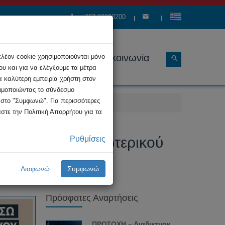
+357 22808200
ώσεις
Διάρθρωση
Επικοινωνία
πλέον cookie χρησιμοποιούνται μόνο
υ και για να ελέγξουμε τα μέτρα
α καλύτερη εμπειρία χρήστη στον
σιμοποιώντας το σύνδεσμο
κ στο "Συμφωνώ". Για περισσότερες
στε την Πολιτική Απορρήτου για τα
σε Χώρες του Εξωτερικού
Ρυθμίσεις
Διαφωνώ
Συμφωνώ
Πρόσφατες Αναρτήσεις
ΠΡΟΣΟΧΗ – Διαδικτυακή απάτη με...