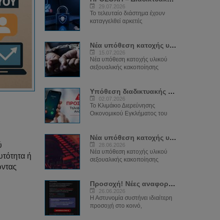
29.07.2026
Το τελευταίο διάστημα έχουν
καταγγελθεί αρκετές
Νέα υπόθεση κατοχής υλικού παιδικής...
15.07.2026
Νέα υπόθεση κατοχής υλικού
σεξουαλικής κακοποίησης
Υπόθεση διαδικτυακής απάτης και...
02.07.2026
Το Κλιμάκιο Διερεύνησης
Οικονομικού Εγκλήματος του
Νέα υπόθεση κατοχής υλικού παιδικής...
ύ
28.06.2026
Νέα υπόθεση κατοχής υλικού
τότητα ή
σεξουαλικής κακοποίησης
ώντας
Προσοχή! Νέες αναφορές για παραπλανητικά...
26.06.2026
Η Αστυνομία συστήνει ιδιαίτερη
προσοχή στο κοινό,