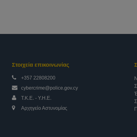
Στοιχεία επικοινωνίας
+357 22808200
Ν
Σ
cybercrime@police.gov.cy
Έ
Τ.Κ.Ε. - Υ.Η.Ε.
Σ
Αρχηγείο Αστυνομίας
Π