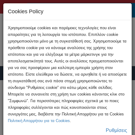
+357 22808200
Cookies Policy
Χρησιμοποιούμε cookies και παρόμοιες τεχνολογίες που είναι
απαραίτητες για τη λειτουργία του ιστότοπου. Επιπλέον cookie
χρησιμοποιούνται μόνο με τη συγκατάθεσή σας. Χρησιμοποιούμε τα
πρόσθετα cookie για να κάνουμε αναλύσεις της χρήσης του
ιστότοπου και για να ελέγξουμε τα μέτρα μάρκετινγκ για την
αποτελεσματικότητά τους. Αυτές οι αναλύσεις πραγματοποιούνται
για να σας προσφέρουν μια καλύτερη εμπειρία χρήστη στον
ιστότοπο. Είστε ελεύθεροι να δώσετε, να αρνηθείτε ή να αποσύρετε
τη συγκατάθεσή σας ανά πάσα στιγμή χρησιμοποιώντας το
Υποβολή Καταγγελίας
σύνδεσμο "Ρυθμίσεις cookie" στο κάτω μέρος κάθε σελίδας.
Μπορείτε να συναινείτε στη χρήση των cookies κάνοντας κλικ στο
"Συμφωνώ". Για περισσότερες πληροφορίες σχετικά με το ποιες
HOME
Ανακοινώσεις
πληροφορίες συλλέγονται και πώς κοινοποιούνται στους
Εντοπισμός και κατάσχεση απομιμήσεων
συνεργάτες μας, διαβάστε την Πολιτική Απορρήτου για τα Cookies
επώνυμων ειδών ένδυσης
Πολιτική Απορρήτου για τα Cookies
.
Ρυθμίσεις