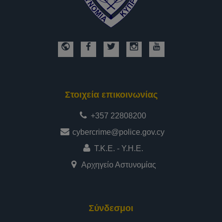
Στοιχεία επικοινωνίας
+357 22808200
cybercrime@police.gov.cy
Τ.Κ.Ε. - Υ.Η.Ε.
Αρχηγείο Αστυνομίας
Σύνδεσμοι