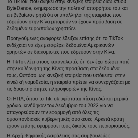
Το TikTok, που ανήκει στην κινεζική εταιρεία διαδικτύου
ByteDance, ενημέρωσε την πολιτική απορρήτου του και
επιβεβαίωσε ρητά ότι οι υπάλληλοι της εταιρείας που
εδρεύουν στην Κίνα μπορούν να έχουν πρόσβαση σε
δεδομένα ευρωπαίων χρηστών.
Προηγούμενες αναφορές έδειξαν επίσης ότι το TikTok
ενδέχεται να είχε μεταφέρει δεδομένα Αμερικανών
χρηστών σε διακομιστές που εδρεύουν στην Κίνα.
Η TikTok λέει στους καταναλωτές ότι δεν έχει δώσει ποτέ
στην κυβέρνηση της Κίνας πρόσβαση στα δεδομένα
τους. Ωστόσο, ως κινεζική εταιρεία που υπόκειται στην
κινεζική νομοθεσία, η εταιρεία πρέπει να συνεργάζεται με
τις δραστηριότητες πληροφοριών της Κίνας.
Οι ΗΠΑ, όπου το TikTok υφίσταται πίεση εδώ και μερικά
χρόνια, κινήθηκαν τον Δεκέμβριο του 2022 για να
απαγορεύσουν την εφαρμογή από όλες τις
ομοσπονδιακές κυβερνητικές συσκευές. Αρκετά κράτη
έχουν επίσης εφαρμόσει τους δικούς τους περιορισμούς.
H Αρχή Ψηφιακής Ασφάλειας σας συμβουλεύει: