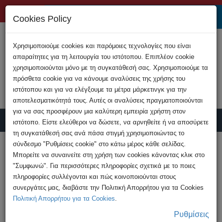
+357 22808200
Cookies Policy
Χρησιμοποιούμε cookies και παρόμοιες τεχνολογίες που είναι
απαραίτητες για τη λειτουργία του ιστότοπου. Επιπλέον cookie
χρησιμοποιούνται μόνο με τη συγκατάθεσή σας. Χρησιμοποιούμε τα
πρόσθετα cookie για να κάνουμε αναλύσεις της χρήσης του
ιστότοπου και για να ελέγξουμε τα μέτρα μάρκετινγκ για την
αποτελεσματικότητά τους. Αυτές οι αναλύσεις πραγματοποιούνται
για να σας προσφέρουν μια καλύτερη εμπειρία χρήστη στον
ιστότοπο. Είστε ελεύθεροι να δώσετε, να αρνηθείτε ή να αποσύρετε
τη συγκατάθεσή σας ανά πάσα στιγμή χρησιμοποιώντας το
Υποβολή Καταγγελίας
σύνδεσμο "Ρυθμίσεις cookie" στο κάτω μέρος κάθε σελίδας.
Μπορείτε να συναινείτε στη χρήση των cookies κάνοντας κλικ στο
"Συμφωνώ". Για περισσότερες πληροφορίες σχετικά με το ποιες
HOME
Ανακοινώσεις
πληροφορίες συλλέγονται και πώς κοινοποιούνται στους
Ευρωπαϊκή Επιτροπή - απαγόρευση του
συνεργάτες μας, διαβάστε την Πολιτική Απορρήτου για τα Cookies
TikTok στο προσωπικό της
Πολιτική Απορρήτου για τα Cookies
.
Ρυθμίσεις