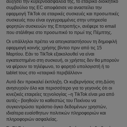
αυξήσει την κυβερνοασφάλειά της, το εταιρικό διοικητικό
συμβούλιο της EC αποφάσισε να αναστείλει την
εφαρμογή TikTok σε εταιρικές συσκευές και προσωπικές
συσκευές που είναι εγγεγραμμένες στην υπηρεσία
φορητών συσκευών της Επιτροπής», ανέφερε το email
που στάλθηκε στο προσωπικό το πρωί της Πέμπτης.
Οι υπάλληλοι πρέπει να απεγκαταστήσουν τη δημοφιλή
εφαρμογή κοινής χρήσης βίντεο πριν από τις 15
Μαρτίου. Εάν το TikTok εξακολουθεί να είναι
εγκατεστημένο στη συσκευή, οι χρήστες δεν θα μπορούν
να φέρουν το τηλέφωνο, το φορητό υπολογιστή ή το
tablet τους στο «εταιρικό περιβάλλον»
Αυτό δεν προκαλεί έκπληξη. Οι κυβερνήσεις στη Δύση
ανησυχούν όλο και περισσότερο για το γεγονός ότι οι
κινεζικές εταιρείες τεχνολογίας –η TikTok είναι μια από
αυτές– βοηθούν το καθεστώς του Πεκίνου να
συγκεντρώσει τεράστιο όγκο δεδομένων χρηστών,
ιδιαίτερα ευαίσθητων πολιτικών πληροφοριών και
πληροφοριών ασφαλείας.