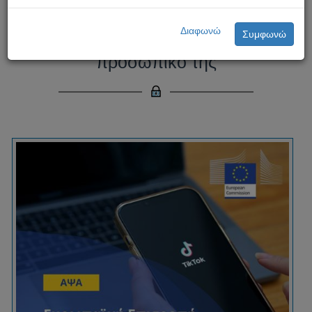
Ευρωπαϊκή Επιτροπή -
Διαφωνώ
Συμφωνώ
απαγόρευση του TikTok στο
προσωπικό της