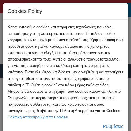
+357 22808200
Cookies Policy
Χρησιμοποιούμε cookies και παρόμοιες τεχνολογίες που είναι
απαραίτητες για τη λειτουργία του ιστότοπου. Επιπλέον cookie
χρησιμοποιούνται μόνο με τη συγκατάθεσή σας. Χρησιμοποιούμε τα
πρόσθετα cookie για να κάνουμε αναλύσεις της χρήσης του
ιστότοπου και για να ελέγξουμε τα μέτρα μάρκετινγκ για την
αποτελεσματικότητά τους. Αυτές οι αναλύσεις πραγματοποιούνται
για να σας προσφέρουν μια καλύτερη εμπειρία χρήστη στον
ιστότοπο. Είστε ελεύθεροι να δώσετε, να αρνηθείτε ή να αποσύρετε
τη συγκατάθεσή σας ανά πάσα στιγμή χρησιμοποιώντας το
Υποβολή Καταγγελίας
σύνδεσμο "Ρυθμίσεις cookie" στο κάτω μέρος κάθε σελίδας.
Μπορείτε να συναινείτε στη χρήση των cookies κάνοντας κλικ στο
"Συμφωνώ". Για περισσότερες πληροφορίες σχετικά με το ποιες
HOME
Ανακοινώσεις
πληροφορίες συλλέγονται και πώς κοινοποιούνται στους
Ευρωπαϊκή Επιτροπή - απαγόρευση του
συνεργάτες μας, διαβάστε την Πολιτική Απορρήτου για τα Cookies
TikTok στο προσωπικό της
Πολιτική Απορρήτου για τα Cookies
.
Ρυθμίσεις