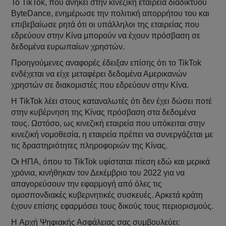
Το TikTok, που ανήκει στην κινεζική εταιρεία διαδικτύου
ByteDance, ενημέρωσε την πολιτική απορρήτου του και
επιβεβαίωσε ρητά ότι οι υπάλληλοι της εταιρείας που
εδρεύουν στην Κίνα μπορούν να έχουν πρόσβαση σε
δεδομένα ευρωπαίων χρηστών.
Προηγούμενες αναφορές έδειξαν επίσης ότι το TikTok
ενδέχεται να είχε μεταφέρει δεδομένα Αμερικανών
χρηστών σε διακομιστές που εδρεύουν στην Κίνα.
Η TikTok λέει στους καταναλωτές ότι δεν έχει δώσει ποτέ
στην κυβέρνηση της Κίνας πρόσβαση στα δεδομένα
τους. Ωστόσο, ως κινεζική εταιρεία που υπόκειται στην
κινεζική νομοθεσία, η εταιρεία πρέπει να συνεργάζεται με
τις δραστηριότητες πληροφοριών της Κίνας.
Οι ΗΠΑ, όπου το TikTok υφίσταται πίεση εδώ και μερικά
χρόνια, κινήθηκαν τον Δεκέμβριο του 2022 για να
απαγορεύσουν την εφαρμογή από όλες τις
ομοσπονδιακές κυβερνητικές συσκευές. Αρκετά κράτη
έχουν επίσης εφαρμόσει τους δικούς τους περιορισμούς.
H Αρχή Ψηφιακής Ασφάλειας σας συμβουλεύει: