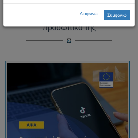
Ευρωπαϊκή Επιτροπή -
Διαφωνώ
Συμφωνώ
απαγόρευση του TikTok στο
προσωπικό της