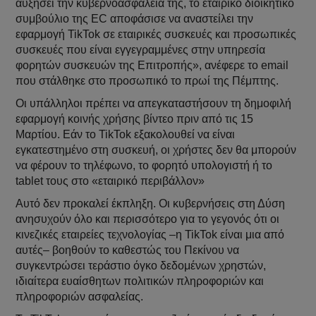
αυξήσει την κυβερνοασφάλειά της, το εταιρικό διοικητικό
συμβούλιο της EC αποφάσισε να αναστείλει την
εφαρμογή TikTok σε εταιρικές συσκευές και προσωπικές
συσκευές που είναι εγγεγραμμένες στην υπηρεσία
φορητών συσκευών της Επιτροπής», ανέφερε το email
που στάλθηκε στο προσωπικό το πρωί της Πέμπτης.
Οι υπάλληλοι πρέπει να απεγκαταστήσουν τη δημοφιλή
εφαρμογή κοινής χρήσης βίντεο πριν από τις 15
Μαρτίου. Εάν το TikTok εξακολουθεί να είναι
εγκατεστημένο στη συσκευή, οι χρήστες δεν θα μπορούν
να φέρουν το τηλέφωνο, το φορητό υπολογιστή ή το
tablet τους στο «εταιρικό περιβάλλον»
Αυτό δεν προκαλεί έκπληξη. Οι κυβερνήσεις στη Δύση
ανησυχούν όλο και περισσότερο για το γεγονός ότι οι
κινεζικές εταιρείες τεχνολογίας –η TikTok είναι μια από
αυτές– βοηθούν το καθεστώς του Πεκίνου να
συγκεντρώσει τεράστιο όγκο δεδομένων χρηστών,
ιδιαίτερα ευαίσθητων πολιτικών πληροφοριών και
πληροφοριών ασφαλείας.