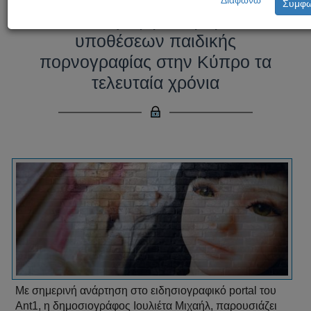
Διαφωνώ
Συμφ
Κατακόρυφη αύξηση των
υποθέσεων παιδικής
πορνογραφίας στην Κύπρο τα
τελευταία χρόνια
Με σημερινή ανάρτηση στο ειδησιογραφικό portal του
Ant1, η δημοσιογράφος Ιουλιέτα Μιχαήλ, παρουσιάζει