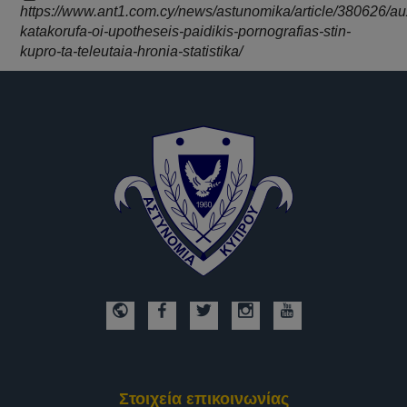
https://www.ant1.com.cy/news/astunomika/article/380626/au
katakorufa-oi-upotheseis-paidikis-pornografias-stin-
kupro-ta-teleutaia-hronia-statistika/
Στοιχεία επικοινωνίας