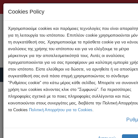
+357 22808200
Cookies Policy
Χρησιμοποιούμε cookies και παρόμοιες τεχνολογίες που είναι απαραίτη
για τη λειτουργία του ιστότοπου. Επιπλέον cookie χρησιμοποιούνται μόν
τη συγκατάθεσή σας. Χρησιμοποιούμε τα πρόσθετα cookie για να κάνο
αναλύσεις της χρήσης του ιστότοπου και για να ελέγξουμε τα μέτρα
μάρκετινγκ για την αποτελεσματικότητά τους. Αυτές οι αναλύσεις
πραγματοποιούνται για να σας προσφέρουν μια καλύτερη εμπειρία χρή
στον ιστότοπο. Είστε ελεύθεροι να δώσετε, να αρνηθείτε ή να αποσύρετ
συγκατάθεσή σας ανά πάσα στιγμή χρησιμοποιώντας το σύνδεσμο
"Ρυθμίσεις cookie" στο κάτω μέρος κάθε σελίδας. Μπορείτε να συναινεί
Υποβολή Καταγγελίας
χρήση των cookies κάνοντας κλικ στο "Συμφωνώ". Για περισσότερες
πληροφορίες σχετικά με το ποιες πληροφορίες συλλέγονται και πώς
κοινοποιούνται στους συνεργάτες μας, διαβάστε την Πολιτική Απορρήτου
HOME
Ανακοινώσεις
τα Cookies
Πολιτική Απορρήτου για τα Cookies
.
Κατακόρυφη αύξηση των υποθέσεων
Ρυθμ
παιδικής πορνογραφίας στην ...