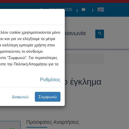
+357 22808200
ώσεις
Διάρθρωση
Επικοινωνία
πλέον cookie χρησιμοποιούνται μόνο
υ και για να ελέγξουμε τα μέτρα
α καλύτερη εμπειρία χρήστη στον
σιμοποιώντας το σύνδεσμο
κ στο "Συμφωνώ". Για περισσότερες
στε την Πολιτική Απορρήτου για τα
για το οργανωμένο έγκλημα
Ρυθμίσεις
Διαφωνώ
Συμφωνώ
ί σε μια μεγάλη επιχείρηση
Πρόσφατες Αναρτήσεις