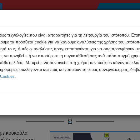
Αρχική
Συμβουλές
Εκδηλώσεις
Ανακοιν
ες τεχνολογίες που είναι απαραίτητες για τη λειτουργία του ιστότοπου. Επι
ούμε τα πρόσθετα cookie για να κάνουμε αναλύσεις της χρήσης του ιστότοπο
τητά τους. Αυτές οι αναλύσεις πραγματοποιούνται για να σας προσφέρουν μι
τε, να αρνηθείτε ή να αποσύρετε τη συγκατάθεσή σας ανά πάσα στιγμή χρη
 κάθε σελίδας. Μπορείτε να συναινείτε στη χρήση των cookies κάνοντας κλι
η εκτίμησης απειλών της Europol για το ...
ληροφορίες συλλέγονται και πώς κοινοποιούνται στους συνεργάτες μας, διαβά
 Cookies
.
εκτίμησης απειλών της Europol 
στο Διαδίκτυο
χάκερ με κουκούλα, το έγκλημα στον κυβερνοχώρο έχει εξελιχθε
 με κουκούλα
ινό δωμάτιο που