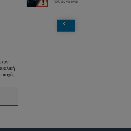
πολίτες να είναι
στον
ουαλική
εριοχές