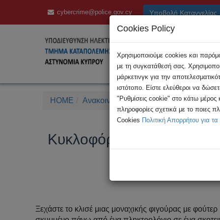
cybercrime@police.gov.cy
Υποβολή Καταγγελίας
Cookies Policy
Χρησιμοποιούμε cookies και παρόμοι
με τη συγκατάθεσή σας. Χρησιμοποι
μάρκετινγκ για την αποτελεσματικό
ιστότοπο. Είστε ελεύθεροι να δώσε
"Ρυθμίσεις cookie" στο κάτω μέρος
HOME
Ανακοινώσεις
Κυκλοφόρησε η 9η έκθεσ
πληροφορίες σχετικά με το ποιες π
Cookies
Πολιτική Απορρήτου για τα
Κυκλοφόρησε η 9η έκθεση 
IOCTA 2023: Ξεχάστε τους 
Ξεχάστε το κλισέ μιας μοναχικής φιγούρας με φούτερ
σκυμμένο πάνω από ένα πληκτρολόγιο σε ένα σκοτε