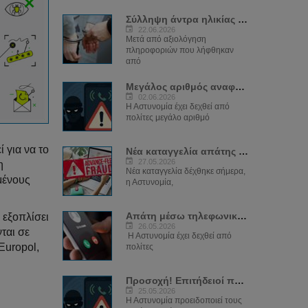
Σύλληψη άντρα ηλικίας 35 ετών για...
22.06.2026
Μετά από αξιολόγηση
πληροφοριών που λήφθηκαν
από
Μεγάλος αριθμός αναφορών από πολίτες για...
02.06.2026
Η Αστυνομία έχει δεχθεί από
πολίτες μεγάλο αριθμό
 για να το
Νέα καταγγελία απάτης για μήνυμα δήθεν...
27.05.2026
η
Νέα καταγγελία δέχθηκε σήμερα,
μένους
η Αστυνομία,
Απάτη μέσω τηλεφωνικών κλήσεων εκ μέρους...
 εξοπλίσει
26.05.2026
ται σε
Η Αστυνομία έχει δεχθεί από
Europol,
πολίτες
Προσοχή! Επιτήδειοί παριστάνουν ψευδώς...
25.05.2026
Η Αστυνομία προειδοποιεί τους