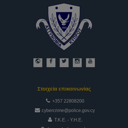
Στοιχεία επικοινωνίας
+357 22808200
cybercrime@police.gov.cy
Τ.Κ.Ε. - Υ.Η.Ε.