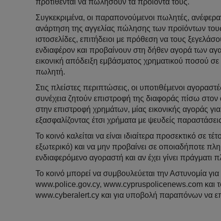
προτίθενται να πωλήσουν τα προϊόντα τους.
Συγκεκριμένα, οι παραπονούμενοι πωλητές, ανέφεραν
ανάρτηση της αγγελίας πώλησης των προϊόντων τους
ιστοσελίδες, επιτήδειοι με πρόθεση να τους ξεγελάσο
ενδιαφέρον και προβαίνουν στη δήθεν αγορά των α
εικονική απόδειξη εμβάσματος χρηματικού ποσού σε
πωλητή.
Στις πλείστες περιπτώσεις, οι υποτιθέμενοι αγοραστέ
συνέχεια ζητούν επιστροφή της διαφοράς πίσω στον 
στην επιστροφή χρημάτων, μίας εικονικής αγοράς γι
εξασφαλίζοντας έτσι χρήματα με ψευδείς παραστάσεις
Το κοινό καλείται να είναι ιδιαίτερα προσεκτικό σε 
εξωτερικό) και να μην προβαίνει σε οποιαδήποτε πλ
ενδιαφερόμενο αγοραστή και αν έχει γίνει πράγματι 
Το κοινό μπορεί να συμβουλεύεται την Αστυνομία γι
www.police.gov.cy, www.cypruspolicenews.com και
www.cyberalert.cy και για υποβολή παραπόνων να ε