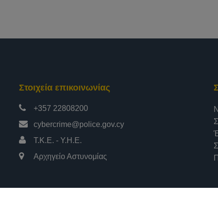
Στοιχεία επικοινωνίας
+357 22808200
Ν
Σ
cybercrime@police.gov.cy
Έ
Τ.Κ.Ε. - Υ.Η.Ε.
Σ
Αρχηγείο Αστυνομίας
Π