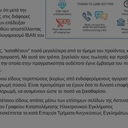
 ότι μετά την
 στις διάφορες
υν επέδειξαν
γαθών αποστέλλοντας
 λογαριασμό IBAN του
ς, “καταθέτουν” ποσό μεγαλύτερο από το τίμημα του προϊόντος 
αγοραστή. Με αυτό τον τρόπο, ξεγελούν τους πωλητές και προ
α την οποία στην πραγματικότητα ουδέποτε έγινε έμβασμα του π
.
τέτοιου είδους περιπτώσεις (κυρίως από ενδιαφερόμενους αγορασ
ηρωμή ποσού. Είναι προτιμότερο να έχουν όσο το δυνατό επαφή
πληρωμή, να αναμένουν ώστε το ποσό να ξεκαθαρίσει.
α τέτοιου είδους απάτες μέσω των επίσημων σελίδων της Αστυν
 του Γραφείου Καταπολέμησης Ηλεκτρονικού Εγκλήματος
πισκέπτεται τα κατά Επαρχία Τμήματα Ανιχνεύσεως Εγκλημάτων