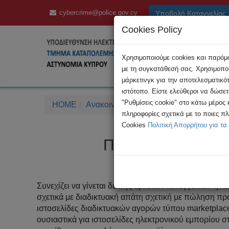
cybercrime@police.gov.cy
Υποβολή Καταγγελίας
Cookies Policy
Χρησιμοποιούμε cookies και παρόμοι
με τη συγκατάθεσή σας. Χρησιμοποι
μάρκετινγκ για την αποτελεσματικό
ιστότοπο. Είστε ελεύθεροι να δώσε
"Ρυθμίσεις cookie" στο κάτω μέρος
HOME
Ανακοινώσεις
ΠΡΟΣΟΧΗ - Διαδικτυακ
πληροφορίες σχετικά με το ποιες π
Cookies
Πολιτική Απορρήτου για τα
ΠΡΟΣΟΧΗ - Διαδικ
Συνεχίζει να γίνεται δέκτης αρκετών καταγγελιών η Α
σχετικά με διαδικτυακή απάτη σχετική με πώληση π
ιστοσελίδες διαδικτυακών αγορών τύπου marketplace
ουσιαστικά για ιστοσελίδες ηλεκτρονικού εμπορίου στ