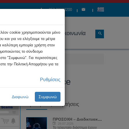
+357 22808200
ώσεις
Διάρθρωση
Επικοινωνία
πλέον cookie χρησιμοποιούνται μόνο
υ και για να ελέγξουμε τα μέτρα
α καλύτερη εμπειρία χρήστη στον
σιμοποιώντας το σύνδεσμο
κ στο "Συμφωνώ". Για περισσότερες
στε την Πολιτική Απορρήτου για τα
τύπου marketplace
Ρυθμίσεις
Διαφωνώ
Συμφωνώ
Πρόσφατες Αναρτήσεις
ΠΡΟΣΟΧΗ – Διαδικτυακή απάτη με...
29.07.2026
Το τελευταίο διάστημα έχουν