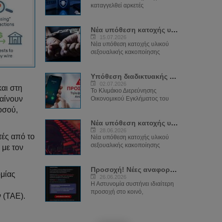
καταγγελθεί αρκετές
Νέα υπόθεση κατοχής υλικού παιδικής...
15.07.2026
Νέα υπόθεση κατοχής υλικού
σεξουαλικής κακοποίησης
Υπόθεση διαδικτυακής απάτης και...
02.07.2026
και στη
Το Κλιμάκιο Διερεύνησης
βαίνουν
Οικονομικού Εγκλήματος του
οσού,
Νέα υπόθεση κατοχής υλικού παιδικής...
28.06.2026
τές από το
Νέα υπόθεση κατοχής υλικού
σεξουαλικής κακοποίησης
 με τον
Προσοχή! Νέες αναφορές για παραπλανητικά...
ομίας
26.06.2026
Η Αστυνομία συστήνει ιδιαίτερη
προσοχή στο κοινό,
 (ΤΑΕ).