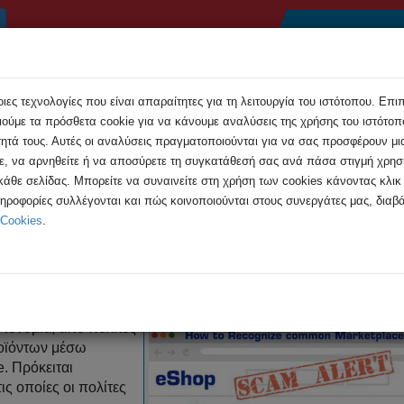
Αρχική
Συμβουλές
Εκδηλώσεις
Ανακοιν
ες τεχνολογίες που είναι απαραίτητες για τη λειτουργία του ιστότοπου. Επι
ούμε τα πρόσθετα cookie για να κάνουμε αναλύσεις της χρήσης του ιστότοπο
τητά τους. Αυτές οι αναλύσεις πραγματοποιούνται για να σας προσφέρουν μι
τε, να αρνηθείτε ή να αποσύρετε τη συγκατάθεσή σας ανά πάσα στιγμή χρη
 κάθε σελίδας. Μπορείτε να συναινείτε στη χρήση των cookies κάνοντας κλι
ή απάτη μέσω ιστοσελίδων τύπου ...
ληροφορίες συλλέγονται και πώς κοινοποιούνται στους συνεργάτες μας, διαβά
 Cookies
.
τυακή απάτη μέσω ιστοσελίδων 
στυνομία, από πολίτες
ροϊόντων μέσω
. Πρόκειται
ις οποίες οι πολίτες