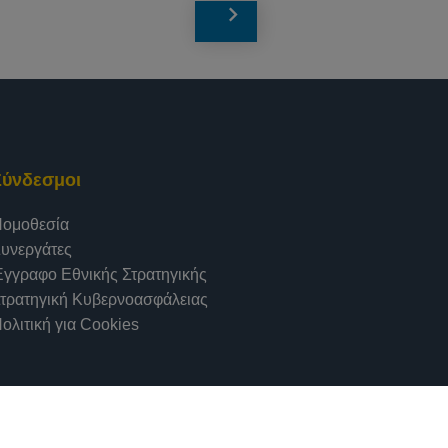
Σύνδεσμοι
ομοθεσία
υνεργάτες
γγραφο Εθνικής Στρατηγικής
τρατηγική Κυβερνοασφάλειας
ολιτική για Cookies