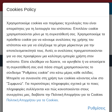
+357 22808200
Cookies Policy
Χρησιμοποιούμε cookies και παρόμοιες τεχνολογίες που είναι
απαραίτητες για τη λειτουργία του ιστότοπου. Επιπλέον cookie
χρησιμοποιούνται μόνο με τη συγκατάθεσή σας. Χρησιμοποιούμε τα
πρόσθετα cookie για να κάνουμε αναλύσεις της χρήσης του
ιστότοπου και για να ελέγξουμε τα μέτρα μάρκετινγκ για την
αποτελεσματικότητά τους. Αυτές οι αναλύσεις πραγματοποιούνται
για να σας προσφέρουν μια καλύτερη εμπειρία χρήστη στον
ιστότοπο. Είστε ελεύθεροι να δώσετε, να αρνηθείτε ή να αποσύρετε
τη συγκατάθεσή σας ανά πάσα στιγμή χρησιμοποιώντας το
Υποβολή Καταγγελίας
σύνδεσμο "Ρυθμίσεις cookie" στο κάτω μέρος κάθε σελίδας.
Μπορείτε να συναινείτε στη χρήση των cookies κάνοντας κλικ στο
"Συμφωνώ". Για περισσότερες πληροφορίες σχετικά με το ποιες
HOME
Ανακοινώσεις
πληροφορίες συλλέγονται και πώς κοινοποιούνται στους
Προσοχή: Δράστες Απάτης Διαφημίζουν στο
συνεργάτες μας, διαβάστε την Πολιτική Απορρήτου για τα Cookies
Διαδίκτυο Δήθεν ...
Πολιτική Απορρήτου για τα Cookies
.
Ρυθμίσεις