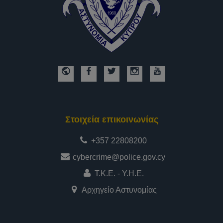
Στοιχεία επικοινωνίας
+357 22808200
cybercrime@police.gov.cy
Τ.Κ.Ε. - Υ.Η.Ε.
Αρχηγείο Αστυνομίας