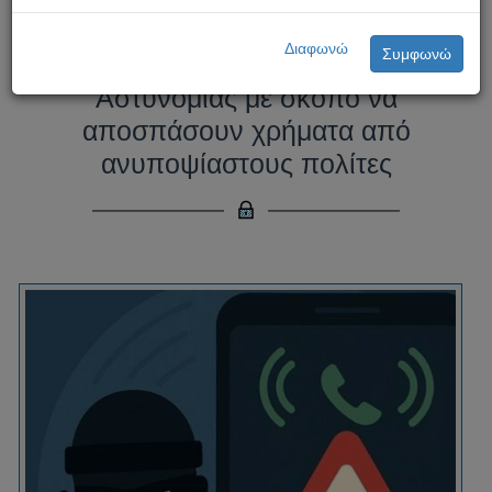
Προσοχή! Επιτήδειοί
Διαφωνώ
Συμφωνώ
παριστάνουν ψευδώς μέλη της
Αστυνομίας με σκοπό να
αποσπάσουν χρήματα από
ανυποψίαστους πολίτες