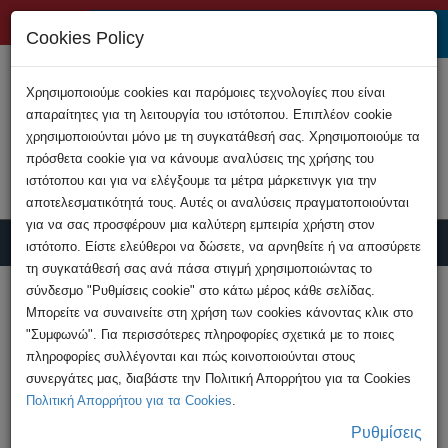
+357 22808200
Cookies Policy
Χρησιμοποιούμε cookies και παρόμοιες τεχνολογίες που είναι
απαραίτητες για τη λειτουργία του ιστότοπου. Επιπλέον cookie
χρησιμοποιούνται μόνο με τη συγκατάθεσή σας. Χρησιμοποιούμε τα
πρόσθετα cookie για να κάνουμε αναλύσεις της χρήσης του
ιστότοπου και για να ελέγξουμε τα μέτρα μάρκετινγκ για την
αποτελεσματικότητά τους. Αυτές οι αναλύσεις πραγματοποιούνται
για να σας προσφέρουν μια καλύτερη εμπειρία χρήστη στον
ιστότοπο. Είστε ελεύθεροι να δώσετε, να αρνηθείτε ή να αποσύρετε
τη συγκατάθεσή σας ανά πάσα στιγμή χρησιμοποιώντας το
Υποβολή Καταγγελίας
σύνδεσμο "Ρυθμίσεις cookie" στο κάτω μέρος κάθε σελίδας.
Μπορείτε να συναινείτε στη χρήση των cookies κάνοντας κλικ στο
"Συμφωνώ". Για περισσότερες πληροφορίες σχετικά με το ποιες
HOME
Ανακοινώσεις
πληροφορίες συλλέγονται και πώς κοινοποιούνται στους
Προσοχή! Επιτήδειοί παριστάνουν ψευδώς
συνεργάτες μας, διαβάστε την Πολιτική Απορρήτου για τα Cookies
μέλη της Αστυνομίας ...
Πολιτική Απορρήτου για τα Cookies
.
Ρυθμίσεις