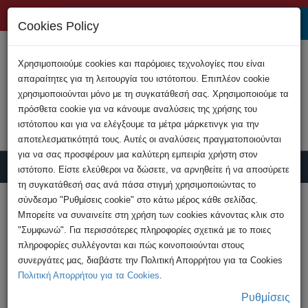
+357 22808200
Cookies Policy
Χρησιμοποιούμε cookies και παρόμοιες τεχνολογίες που είναι
απαραίτητες για τη λειτουργία του ιστότοπου. Επιπλέον cookie
χρησιμοποιούνται μόνο με τη συγκατάθεσή σας. Χρησιμοποιούμε τα
πρόσθετα cookie για να κάνουμε αναλύσεις της χρήσης του
ιστότοπου και για να ελέγξουμε τα μέτρα μάρκετινγκ για την
αποτελεσματικότητά τους. Αυτές οι αναλύσεις πραγματοποιούνται
για να σας προσφέρουν μια καλύτερη εμπειρία χρήστη στον
ιστότοπο. Είστε ελεύθεροι να δώσετε, να αρνηθείτε ή να αποσύρετε
τη συγκατάθεσή σας ανά πάσα στιγμή χρησιμοποιώντας το
Υποβολή Καταγγελίας
σύνδεσμο "Ρυθμίσεις cookie" στο κάτω μέρος κάθε σελίδας.
Μπορείτε να συναινείτε στη χρήση των cookies κάνοντας κλικ στο
"Συμφωνώ". Για περισσότερες πληροφορίες σχετικά με το ποιες
HOME
Ανακοινώσεις
πληροφορίες συλλέγονται και πώς κοινοποιούνται στους
Προσοχή! Επιτήδειοί παριστάνουν ψευδώς
συνεργάτες μας, διαβάστε την Πολιτική Απορρήτου για τα Cookies
μέλη της Αστυνομίας ...
Πολιτική Απορρήτου για τα Cookies
.
Ρυθμίσεις