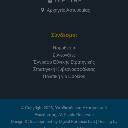
Τ.Κ.Ε. - Υ.Η.Ε.
Αρχηγείο Αστυνομίας
Σύνδεσμοι
Νομοθεσία
Συνεργάτες
Έγγραφο Εθνικής Στρατηγικής
Στρατηγική Κυβερνοασφάλειας
Πολιτική για Cookies
© Copyright 2026, Υποδιεύθυνση Ηλεκτρονικού
Εγκλήματος, All Rights Reserved
Design & Development by Digital Forensic Lab
|
Hosting by