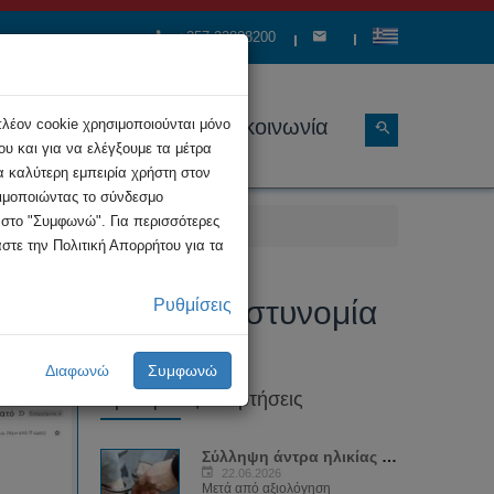
+357 22808200
ώσεις
Διάρθρωση
Επικοινωνία
πλέον cookie χρησιμοποιούνται μόνο
υ και για να ελέγξουμε τα μέτρα
α καλύτερη εμπειρία χρήστη στον
σιμοποιώντας το σύνδεσμο
κ στο "Συμφωνώ". Για περισσότερες
στε την Πολιτική Απορρήτου για τα
ουν ψευδώς την Αστυνομία
Ρυθμίσεις
Διαφωνώ
Συμφωνώ
Πρόσφατες Αναρτήσεις
Σύλληψη άντρα ηλικίας 35 ετών για...
22.06.2026
Μετά από αξιολόγηση