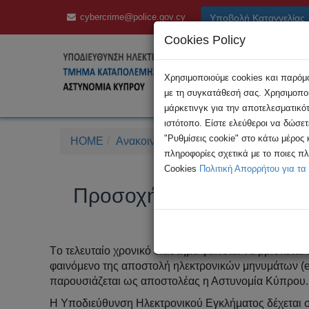
cybercrime@police.gov.cy
Υποβολή Καταγγελίας
Cookies Policy
Χρησιμοποιούμε cookies και παρόμοι
με τη συγκατάθεσή σας. Χρησιμοποι
μάρκετινγκ για την αποτελεσματικό
ιστότοπο. Είστε ελεύθεροι να δώσε
"Ρυθμίσεις cookie" στο κάτω μέρος
HOME
Ανακοινώσεις
Προσοχή! Συνεχίζεται 
πληροφορίες σχετικά με το ποιες π
Cookies
Πολιτική Απορρήτου για τα
Προσοχή! Συνεχίζεται η 
Tο τελευταίο χρονικό διάστημα φαίνεται να βρίσκεται
φαινόμενο της αποστολή ηλεκτρονικών μηνυμάτων (e
παρουσιάζεται ως αποστολέας η Αστυνομία Κύπρου.
Η Υποδιεύθυνση Ηλεκτρονικού Εγκλήματος δέχεται 