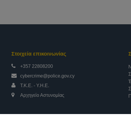
Στοιχεία επικοινωνίας
+357 22808200
Ν
Σ
cybercrime@police.gov.cy
Έ
Τ.Κ.Ε. - Υ.Η.Ε.
Σ
Αρχηγείο Αστυνομίας
Π