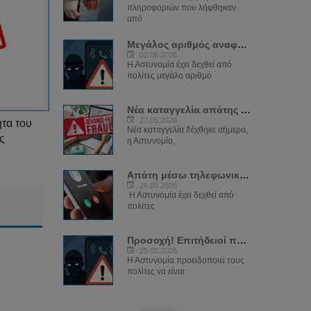
πληροφοριών που λήφθηκαν
από
Μεγάλος αριθμός αναφορών από πολίτες για...
02.06.2026
Η Αστυνομία έχει δεχθεί από
πολίτες μεγάλο αριθμό
Νέα καταγγελία απάτης για μήνυμα δήθεν...
27.05.2026
ητα του
Νέα καταγγελία δέχθηκε σήμερα,
ς
η Αστυνομία,
Απάτη μέσω τηλεφωνικών κλήσεων εκ μέρους...
26.05.2026
Η Αστυνομία έχει δεχθεί από
πολίτες
Προσοχή! Επιτήδειοί παριστάνουν ψευδώς...
25.05.2026
Η Αστυνομία προειδοποιεί τους
πολίτες να είναι