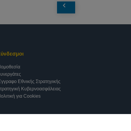
Σύνδεσμοι
ομοθεσία
υνεργάτες
γγραφο Εθνικής Στρατηγικής
τρατηγική Κυβερνοασφάλειας
ολιτική για Cookies