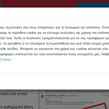
Αρχική
Συμβουλές
Εκδηλώσεις
Ανακοιν
ες τεχνολογίες που είναι απαραίτητες για τη λειτουργία του ιστότοπου. Επι
ούμε τα πρόσθετα cookie για να κάνουμε αναλύσεις της χρήσης του ιστότοπο
τητά τους. Αυτές οι αναλύσεις πραγματοποιούνται για να σας προσφέρουν μι
τε, να αρνηθείτε ή να αποσύρετε τη συγκατάθεσή σας ανά πάσα στιγμή χρη
 κάθε σελίδας. Μπορείτε να συναινείτε στη χρήση των cookies κάνοντας κλι
η απάτη με μηνύματα που παριστάνουν ...
ληροφορίες συλλέγονται και πώς κοινοποιούνται στους συνεργάτες μας, διαβά
 Cookies
.
απάτη με μηνύματα που παριστάν
 σε έξαρση το
mail) στα οποία
σε καθημερινή βάση