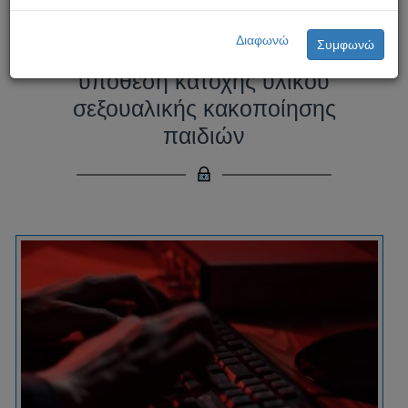
Σύλληψη 36χρονου από
Διαφωνώ
Συμφωνώ
Αστυνομία που διερευνά νέα
υπόθεση κατοχής υλικού
σεξουαλικής κακοποίησης
παιδιών