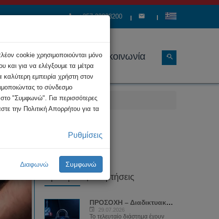
+357 22808200
ώσεις
Διάρθρωση
Επικοινωνία
πλέον cookie χρησιμοποιούνται μόνο
υ και για να ελέγξουμε τα μέτρα
α καλύτερη εμπειρία χρήστη στον
σιμοποιώντας το σύνδεσμο
κ στο "Συμφωνώ". Για περισσότερες
στε την Πολιτική Απορρήτου για τα
ορνογραφίας
Ρυθμίσεις
Διαφωνώ
Συμφωνώ
Πρόσφατες Αναρτήσεις
ΠΡΟΣΟΧΗ – Διαδικτυακή απάτη με...
29.07.2026
Το τελευταίο διάστημα έχουν