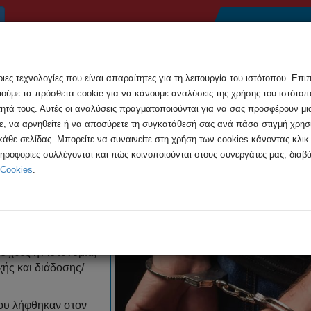
Αρχική
Συμβουλές
Εκδηλώσεις
Ανακοιν
ες τεχνολογίες που είναι απαραίτητες για τη λειτουργία του ιστότοπου. Επι
ούμε τα πρόσθετα cookie για να κάνουμε αναλύσεις της χρήσης του ιστότοπο
τητά τους. Αυτές οι αναλύσεις πραγματοποιούνται για να σας προσφέρουν μι
τε, να αρνηθείτε ή να αποσύρετε τη συγκατάθεσή σας ανά πάσα στιγμή χρη
 κάθε σελίδας. Μπορείτε να συναινείτε στη χρήση των cookies κάνοντας κλι
 υπόθεση παιδικής πορνογραφίας
ληροφορίες συλλέγονται και πώς κοινοποιούνται στους συνεργάτες μας, διαβά
 Cookies
.
χρονου για υπόθεση παιδικής π
 χθες η Αστυνομία,
ής και διάδοσης/
ου λήφθηκαν στον