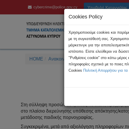
cybercrime@police.gov.cy
Υποβολή Καταγγελίας
Cookies Policy
Χρησιμοποιούμε cookies και παρόμοι
με τη συγκατάθεσή σας. Χρησιμοποι
μάρκετινγκ για την αποτελεσματικό
ιστότοπο. Είστε ελεύθεροι να δώσε
"Ρυθμίσεις cookie" στο κάτω μέρος
HOME
Ανακοινώσεις
Σύλληψη 46χρονου για
πληροφορίες σχετικά με το ποιες π
Cookies
Πολιτική Απορρήτου για τα
Σύλληψη 46
Στη σύλληψη προσώπου ηλικίας 46 ετών, προχώρησε
στο πλαίσιο διερεύνησης υπόθεσης απόκτησης/κατοχ
μετάδοσης παιδικής πορνογραφίας.
Συγκεκριμένα, μετά από αξιολόγηση πληροφορίων π