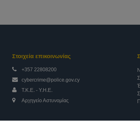
Στοιχεία επικοινωνίας
+357 22808200
Ν
Σ
cybercrime@police.gov.cy
Έ
Τ.Κ.Ε. - Υ.Η.Ε.
Σ
Αρχηγείο Αστυνομίας
Π