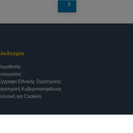
Σύνδεσμοι
ομοθεσία
υνεργάτες
γγραφο Εθνικής Στρατηγικής
τρατηγική Κυβερνοασφάλειας
ολιτική για Cookies