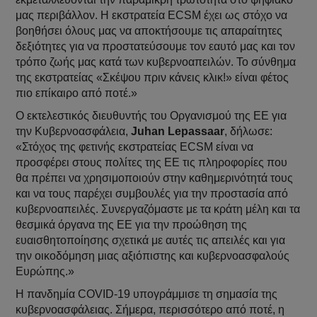
μας περιβάλλον. Η εκστρατεία ECSM έχει ως στόχο να
βοηθήσει όλους μας να αποκτήσουμε τις απαραίτητες
δεξιότητες για να προστατεύσουμε τον εαυτό μας και τον
τρόπο ζωής μας κατά των κυβερνοαπειλών. Το σύνθημα
της εκστρατείας «Σκέψου πριν κάνεις κλικ!» είναι φέτος
πιο επίκαιρο από ποτέ.»
Ο εκτελεστικός διευθυντής του Οργανισμού της ΕΕ για
την Κυβερνοασφάλεια,
Juhan Lepassaar
, δήλωσε:
«Στόχος της φετινής εκστρατείας ECSM είναι να
προσφέρει στους πολίτες της ΕΕ τις πληροφορίες που
θα πρέπει να χρησιμοποιούν στην καθημερινότητά τους
και να τους παρέχει συμβουλές για την προστασία από
κυβερνοαπειλές. Συνεργαζόμαστε με τα κράτη μέλη και τα
θεσμικά όργανα της ΕΕ για την προώθηση της
ευαισθητοποίησης σχετικά με αυτές τις απειλές και για
την οικοδόμηση μιας αξιόπιστης και κυβερνοασφαλούς
Ευρώπης.»
Η πανδημία COVID-19 υπογράμμισε τη σημασία της
κυβερνοασφάλειας. Σήμερα, περισσότερο από ποτέ, η