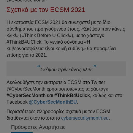
Σχετικά με τον ECSM 2021
Η εκστρατεία ECSM 2021 θα συνεχιστεί με το ίδιο
σύνθημα του προηγούμενου έτους, «Σκέψου πριν κάνεις
κλικ!» («Think Before U Click!»), με το χάσταγκ
#ThinkB4UClick. Το γενικό σύνθημα «Η
κυβερνοασφάλεια είναι κοινή ευθύνη» θα παραμείνει
επίσης για το 2021.
Σκέψου πριν κάνεις κλικ!
Ακολουθήστε την εκστρατεία ECSM στο Twitter
@CyberSecMonth χρησιμοποιώντας τα χάσταγκ
#CyberSecMonth
και
#ThinkB4Uclick
, καθώς και στο
Facebook
@CyberSecMonthEU
.
Περισσότερες πληροφορίες σχετικά με τον ECSM
διατίθενται στον ιστότοπο
cybersecuritymonth.eu
.
Πρόσφατες Αναρτήσεις