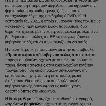
Η φετινή εκστρατεία ECSM θα ασχοληθεί εκ νέου με την
αντιμετώπιση ζητημάτων ασφάλειας που αφορούν την
ψηφιοποίηση της καθημερινής ζωής, η οποία
επιταχύνθηκε λόγω της πανδημίας COVID-19. Η
εκστρατεία του 2021, η οποία ενθαρρύνει τους πολίτες να
«σκέφτονται πριν κάνουν κλικ», παρουσιάζει δύο
θεματικές σχετικά με την κυβερνοασφάλεια με σκοπό να
βοηθήσει τους πολίτες της ΕΕ να αναγνωρίζουν τις
κυβερνοαπειλές και να προετοιμάζονται για αυτές.
Η πρώτη θεματική επικεντρώνεται στην πρωτοβουλία
«
Προστατέψου από κυβερνοαπειλές στο σπίτι
» και
παρέχει συμβουλές σχετικά με το πώς μπορούμε να
παραμείνουμε ασφαλείς στον κυβερνοχώρο κατά την
πραγματοποίηση διαδικτυακών συναλλαγών, την
επικοινωνία, την εργασία ή τις σπουδές μέσω
διαδικτύου. Θα παρέχονται συμβουλές καλής
κυβερνουγιεινής όσον αφορά τις καθημερινές
δραστηριότητες στο διαδίκτυο.
Η δεύτερη θεματική παρέχει κατευθυντήριες γραμμές
«
πρώτων βοηθειών
» σχετικά με τις ενέργειες που