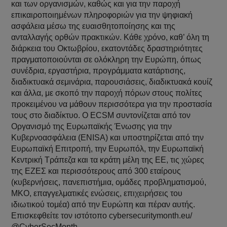
και των οργανισμών, καθώς και για την παροχή
επικαιροποιημένων πληροφοριών για την ψηφιακή
ασφάλεια μέσω της ευαισθητοποίησης και της
ανταλλαγής ορθών πρακτικών. Κάθε χρόνο, καθ’ όλη τη
διάρκεια του Οκτωβρίου, εκατοντάδες δραστηριότητες
πραγματοποιούνται σε ολόκληρη την Ευρώπη, όπως
συνέδρια, εργαστήρια, προγράμματα κατάρτισης,
διαδικτυακά σεμινάρια, παρουσιάσεις, διαδικτυακά κουίζ
και άλλα, με σκοπό την παροχή πόρων στους πολίτες
προκειμένου να μάθουν περισσότερα για την προστασία
τους στο διαδίκτυο. Ο ECSM συντονίζεται από τον
Οργανισμό της Ευρωπαϊκής Ένωσης για την
Κυβερνοασφάλεια (ENISA) και υποστηρίζεται από την
Ευρωπαϊκή Επιτροπή, την Ευρωπόλ, την Ευρωπαϊκή
Κεντρική Τράπεζα και τα κράτη μέλη της ΕΕ, τις χώρες
της ΕΖΕΣ και περισσότερους από 300 εταίρους
(κυβερνήσεις, πανεπιστήμια, ομάδες προβληματισμού,
ΜΚΟ, επαγγελματικές ενώσεις, επιχειρήσεις του
ιδιωτικού τομέα) από την Ευρώπη και πέραν αυτής.
Επισκεφθείτε τον ιστότοπο cybersecuritymonth.eu/
@CyberSecMonth.