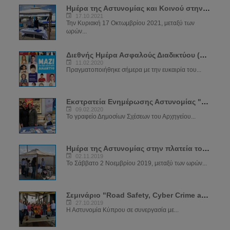
Ημέρα της Αστυνομίας και Κοινού στην Αγία Νάπα
17.10.2021
Την Κυριακή 17 Οκτωμβρίου 2021, μεταξύ των
ωρών...
Διεθνής Ημέρα Ασφαλούς Διαδικτύου (SID) 2020
11.02.2020
Πραγματοποιήθηκε σήμερα με την ευκαιρία του...
Εκστρατεία Ενημέρωσης Αστυνομίας "ΝΑ ΜΕ ΠΡΟΣΕΧΕΙΣ"
09.02.2020
Το γραφείο Δημοσίων Σχέσεων του Αρχηγείου...
Ημέρα της Αστυνομίας στην πλατεία του μεσαιωνικού κάστρου
02.11.2019
Το Σάββατο 2 Νοεμβρίου 2019, μεταξύ των ωρών...
Σεμινάριο "Road Safety, Cyber Crime and Crime Prevention"
27.10.2019
Η Αστυνομία Κύπρου σε συνεργασία με...