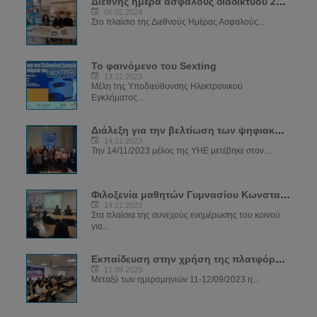
Διεθνής ημέρα ασφαλούς διαδικτύου 2024
06.02.2024
Στο πλαίσιο της Διεθνούς Ημέρας Ασφαλούς...
Το φαινόμενο του Sexting
13.12.2023
Μέλη της Υποδιεύθυνσης Ηλεκτρονικού
Εγκλήματος...
Διάλεξη για την βελτίωση των ψηφιακών δεξιοτήτων των μελών του ΣΠΑΒΟ
14.11.2023
Την 14/11/2023 μέλος της ΥΗΕ μετέβηκε στον...
Φιλοξενία μαθητών Γυμνασίου Κωνσταντινουπόλεως
14.11.2023
Στα πλαίσια της συνεχούς ενημέρωσης του κοινού
για...
Εκπαίδευση στην χρήση της πλατφόρμας SIRIUS
11.09.2023
Μεταξύ των ημερομηνιών 11-12/09/2023 η...