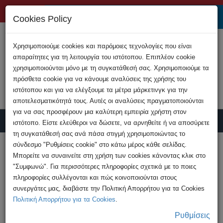
+357 22808200
Cookies Policy
Χρησιμοποιούμε cookies και παρόμοιες τεχνολογίες που είναι
απαραίτητες για τη λειτουργία του ιστότοπου. Επιπλέον cookie
χρησιμοποιούνται μόνο με τη συγκατάθεσή σας. Χρησιμοποιούμε τα
πρόσθετα cookie για να κάνουμε αναλύσεις της χρήσης του
ιστότοπου και για να ελέγξουμε τα μέτρα μάρκετινγκ για την
αποτελεσματικότητά τους. Αυτές οι αναλύσεις πραγματοποιούνται
για να σας προσφέρουν μια καλύτερη εμπειρία χρήστη στον
ιστότοπο. Είστε ελεύθεροι να δώσετε, να αρνηθείτε ή να αποσύρετε
τη συγκατάθεσή σας ανά πάσα στιγμή χρησιμοποιώντας το
Υποβολή Καταγγελίας
σύνδεσμο "Ρυθμίσεις cookie" στο κάτω μέρος κάθε σελίδας.
Μπορείτε να συναινείτε στη χρήση των cookies κάνοντας κλικ στο
"Συμφωνώ". Για περισσότερες πληροφορίες σχετικά με το ποιες
HOME
Εκδηλώσεις
πληροφορίες συλλέγονται και πώς κοινοποιούνται στους
Διάλεξη από τον Υπεύθυνο του ΓΚΗΕ &
συνεργάτες μας, διαβάστε την Πολιτική Απορρήτου για τα Cookies
ΔΕΗΔ στα κεντρικά ...
Πολιτική Απορρήτου για τα Cookies
.
Ρυθμίσεις