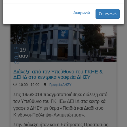
Διαφωνώ
Συμφωνώ
2019
19
Ιουν
Διάλεξη από τον Υπεύθυνο του ΓΚΗΕ &
ΔΕΗΔ στα κεντρικά γραφεία ΔΗΣΥ
10:00 - 12:00
Γραφεία ΔΗΣΥ
Στις 19/6/2019 πραγματοποιήθηκε διάλεξη από
τον Υπεύθυνο του ΓΚΗΕ& ΔΕΗΔ στα κεντρικά
γραφεία ΔΗΣΥ με θέμα «Παιδιά και Διαδίκτυο,
Κίνδυνοι-Πρόληψη- Αντιμετώπιση».
Στην διάλεξη ήταν και η Επίτροπος Προστασίας