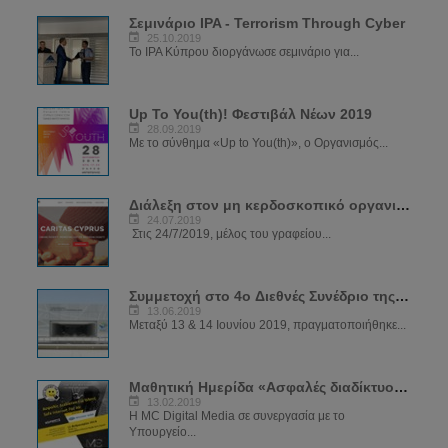
Σεμινάριο IPA - Terrorism Through Cyber
25.10.2019
Το IPA Κύπρου διοργάνωσε σεμινάριο για...
Up To You(th)! Φεστιβάλ Νέων 2019
28.09.2019
Με το σύνθημα «Up to You(th)», ο Οργανισμός...
Διάλεξη στον μη κερδοσκοπικό οργανισμό CARIDAS
24.07.2019
Στις 24/7/2019, μέλος του γραφείου...
Συμμετοχή στο 4ο Διεθνές Συνέδριο της Αστυνομίας
13.06.2019
Μεταξύ 13 & 14 Ιουνίου 2019, πραγματοποιήθηκε...
Μαθητική Ημερίδα «Ασφαλές διαδίκτυο για όλους»
13.02.2019
Η MC Digital Media σε συνεργασία με το
Υπουργείο...