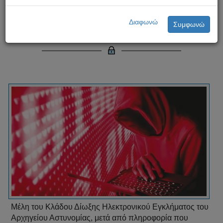
Συνελήφθη 40χρονος για παιδική
Διαφωνώ
Συμφωνώ
πορνογραφία
Μέλη του Κλάδου Δίωξης Ηλεκτρονικού Εγκλήματος του
Αρχηγείου Αστυνομίας, μετά από πληροφορία που