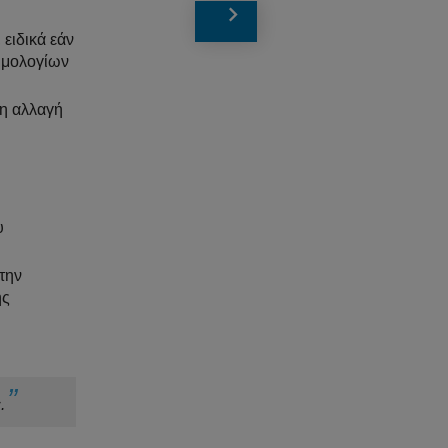
ειδικά εάν
τιμολογίων
 η αλλαγή
υ
την
ης
.