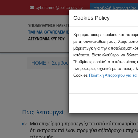
cybercrime@police.gov.cy
Υποβολή Καταγγελίας
Cookies Policy
Χρησιμοποιούμε cookies και παρόμοι
με τη συγκατάθεσή σας. Χρησιμοποι
μάρκετινγκ για την αποτελεσματικό
ιστότοπο. Είστε ελεύθεροι να δώσε
"Ρυθμίσεις cookie" στο κάτω μέρος
HOME
Συμβουλές
Απάτες μέσω Διαδικτύου
πληροφορίες σχετικά με το ποιες π
Cookies
Πολιτική Απορρήτου για τα
Απάτη μ
Πως λειτουργεί;
Μια επιχείρηση προσεγγίζεται από κάποιον τρίτο 
ότι εκπροσωπεί έναν προμηθευτή/πάροχο υπηρεσ
πληρωμής.