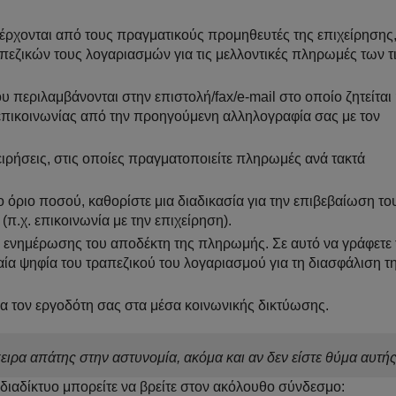
ρχονται από τους πραγματικούς προμηθευτές της επιχείρησης, 
απεζικών τους λογαριασμών για τις μελλοντικές πληρωμές των 
 περιλαμβάνονται στην επιστολή/fax/e-mail στο οποίο ζητείται
α επικοινωνίας από την προηγούμενη αλληλογραφία σας με τον
ειρήσεις, στις οποίες πραγματοποιείτε πληρωμές ανά τακτά
όριο ποσού, καθορίστε μια διαδικασία για την επιβεβαίωση το
π.χ. επικοινωνία με την επιχείρηση).
il ενημέρωσης του αποδέκτη της πληρωμής. Σε αυτό να γράφετε 
αία ψηφία του τραπεζικού του λογαριασμού για τη διασφάλιση τ
ια τον εργοδότη σας στα μέσα κοινωνικής δικτύωσης.
ρα απάτης στην αστυνομία, ακόμα και αν δεν είστε θύμα αυτής
διαδίκτυο μπορείτε να βρείτε στον ακόλουθο σύνδεσμο: