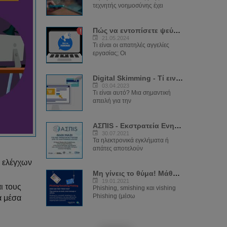
τεχνητής νοημοσύνης έχει
Πώς να εντοπίσετε ψεύτικες αγγελίες...
21.05.2024
Τι είναι οι απατηλές αγγελίες
εργασίας; Οι
Digital Skimming - Τί ειναι και πως...
03.04.2023
Τι είναι αυτό? Μια σημαντική
απειλή για την
ΑΣΠIS - Εκστρατεία Ενημέρωσης για τις...
30.07.2021
Τα ηλεκτρονικά εγκλήματα ή
απάτες αποτελούν
α ελέγχων
Μη γίνεις το θύμα! Μάθε όλα όσα πρέπει...
19.01.2021
ι τους
Phishing, smishing και vishing
Phishing (μέσω
α μέσα