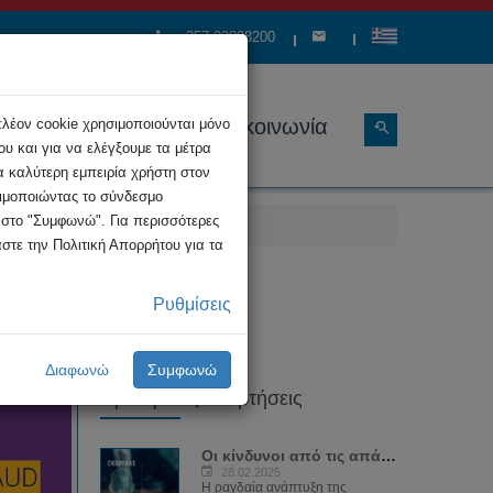
+357 22808200
ώσεις
Διάρθρωση
Επικοινωνία
πλέον cookie χρησιμοποιούνται μόνο
υ και για να ελέγξουμε τα μέτρα
α καλύτερη εμπειρία χρήστη στον
σιμοποιώντας το σύνδεσμο
κ στο "Συμφωνώ". Για περισσότερες
στε την Πολιτική Απορρήτου για τα
στατικών
Ρυθμίσεις
Διαφωνώ
Συμφωνώ
Πρόσφατες Αναρτήσεις
Οι κίνδυνοι από τις απάτες μέσω AI και...
28.02.2025
Η ραγδαία ανάπτυξη της