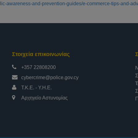
ublic-awareness-and-prevention-guides/e-commerce-tips-and-adv
Στοιχεία επικοινωνίας
+357 22808200
Ν
Σ
cybercrime@police.gov.cy
Έ
Τ.Κ.Ε. - Υ.Η.Ε.
Σ
Αρχηγείο Αστυνομίας
Π