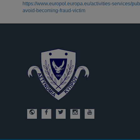
https://www.europol.europa.eu/activities-services/p
avoid-becoming-fraud-victim