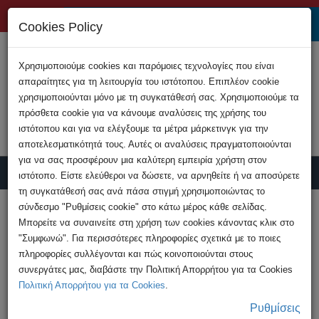
+357 22808200
Cookies Policy
Χρησιμοποιούμε cookies και παρόμοιες τεχνολογίες που είναι
απαραίτητες για τη λειτουργία του ιστότοπου. Επιπλέον cookie
χρησιμοποιούνται μόνο με τη συγκατάθεσή σας. Χρησιμοποιούμε τα
πρόσθετα cookie για να κάνουμε αναλύσεις της χρήσης του
ιστότοπου και για να ελέγξουμε τα μέτρα μάρκετινγκ για την
αποτελεσματικότητά τους. Αυτές οι αναλύσεις πραγματοποιούνται
για να σας προσφέρουν μια καλύτερη εμπειρία χρήστη στον
ιστότοπο. Είστε ελεύθεροι να δώσετε, να αρνηθείτε ή να αποσύρετε
τη συγκατάθεσή σας ανά πάσα στιγμή χρησιμοποιώντας το
Υποβολή Καταγγελίας
σύνδεσμο "Ρυθμίσεις cookie" στο κάτω μέρος κάθε σελίδας.
Μπορείτε να συναινείτε στη χρήση των cookies κάνοντας κλικ στο
"Συμφωνώ". Για περισσότερες πληροφορίες σχετικά με το ποιες
HOME
Συμβουλές
Κωδικοί πρόσβασης
πληροφορίες συλλέγονται και πώς κοινοποιούνται στους
Δημιουργείτε αντίγραφα ασφαλείας των πιο
συνεργάτες μας, διαβάστε την Πολιτική Απορρήτου για τα Cookies
σημαντικών ...
Πολιτική Απορρήτου για τα Cookies
.
Ρυθμίσεις