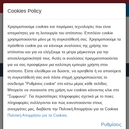
+357 22808200
Cookies Policy
Χρησιμοποιούμε cookies και παρόμοιες τεχνολογίες που είναι
απαραίτητες για τη λειτουργία του ιστότοπου. Επιπλέον cookie
χρησιμοποιούνται μόνο με τη συγκατάθεσή σας. Χρησιμοποιούμε τα
πρόσθετα cookie για να κάνουμε αναλύσεις της χρήσης του
ιστότοπου και για να ελέγξουμε τα μέτρα μάρκετινγκ για την
αποτελεσματικότητά τους. Αυτές οι αναλύσεις πραγματοποιούνται
για να σας προσφέρουν μια καλύτερη εμπειρία χρήστη στον
ιστότοπο. Είστε ελεύθεροι να δώσετε, να αρνηθείτε ή να αποσύρετε
τη συγκατάθεσή σας ανά πάσα στιγμή χρησιμοποιώντας το
Υποβολή Καταγγελίας
σύνδεσμο "Ρυθμίσεις cookie" στο κάτω μέρος κάθε σελίδας.
Μπορείτε να συναινείτε στη χρήση των cookies κάνοντας κλικ στο
"Συμφωνώ". Για περισσότερες πληροφορίες σχετικά με το ποιες
HOME
Ανακοινώσεις
πληροφορίες συλλέγονται και πώς κοινοποιούνται στους
συνεργάτες μας, διαβάστε την Πολιτική Απορρήτου για τα Cookies
Πολιτική Απορρήτου για τα Cookies
.
ΠΡΟΣΟΧΗ – Διαδικτυακή απάτη
Ρυθμίσεις