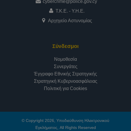
cybercrime@police.gov.cy
Τ.Κ.Ε. - Υ.Η.Ε.
Αρχηγείο Αστυνομίας
Σύνδεσμοι
Νομοθεσία
Συνεργάτες
Έγγραφο Εθνικής Στρατηγικής
Στρατηγική Κυβερνοασφάλειας
Πολιτική για Cookies
© Copyright 2026, Υποδιεύθυνση Ηλεκτρονικού
Εγκλήματος, All Rights Reserved