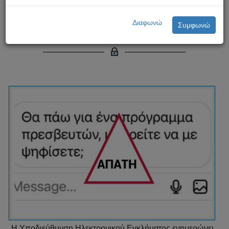
Απάτη για την υποκλοπή
Διαφωνώ
Συμφωνώ
λογαριασμών Instagram
Η Υποδιεύθυνση Ηλεκτρονικού Εγκλήματος ενημερώνει