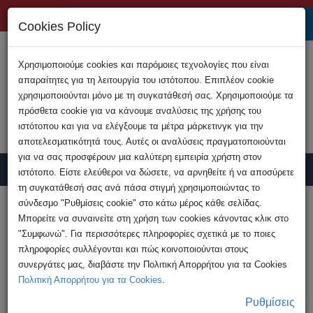
+357 22808200
Cookies Policy
Χρησιμοποιούμε cookies και παρόμοιες τεχνολογίες που είναι
απαραίτητες για τη λειτουργία του ιστότοπου. Επιπλέον cookie
χρησιμοποιούνται μόνο με τη συγκατάθεσή σας. Χρησιμοποιούμε τα
πρόσθετα cookie για να κάνουμε αναλύσεις της χρήσης του
ιστότοπου και για να ελέγξουμε τα μέτρα μάρκετινγκ για την
αποτελεσματικότητά τους. Αυτές οι αναλύσεις πραγματοποιούνται
για να σας προσφέρουν μια καλύτερη εμπειρία χρήστη στον
ιστότοπο. Είστε ελεύθεροι να δώσετε, να αρνηθείτε ή να αποσύρετε
τη συγκατάθεσή σας ανά πάσα στιγμή χρησιμοποιώντας το
Υποβολή Καταγγελίας
σύνδεσμο "Ρυθμίσεις cookie" στο κάτω μέρος κάθε σελίδας.
Μπορείτε να συναινείτε στη χρήση των cookies κάνοντας κλικ στο
"Συμφωνώ". Για περισσότερες πληροφορίες σχετικά με το ποιες
HOME
Εκδηλώσεις
πληροφορίες συλλέγονται και πώς κοινοποιούνται στους
Διάλεξη στο Α’ Δημοτικό Σχολείο Ιδαλίου -
συνεργάτες μας, διαβάστε την Πολιτική Απορρήτου για τα Cookies
"Ψηφιακή Ικανότητα ...
Πολιτική Απορρήτου για τα Cookies
.
Ρυθμίσεις