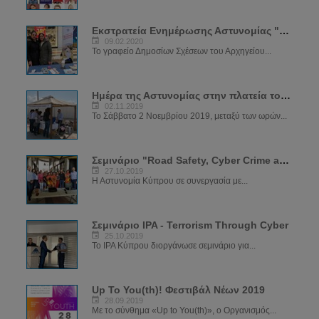
Εκστρατεία Ενημέρωσης Αστυνομίας "ΝΑ ΜΕ ΠΡΟΣΕΧΕΙΣ"
09.02.2020
Το γραφείο Δημοσίων Σχέσεων του Αρχηγείου...
Ημέρα της Αστυνομίας στην πλατεία του μεσαιωνικού κάστρου
02.11.2019
Το Σάββατο 2 Νοεμβρίου 2019, μεταξύ των ωρών...
Σεμινάριο "Road Safety, Cyber Crime and Crime Prevention"
27.10.2019
Η Αστυνομία Κύπρου σε συνεργασία με...
Σεμινάριο IPA - Terrorism Through Cyber
25.10.2019
Το IPA Κύπρου διοργάνωσε σεμινάριο για...
Up To You(th)! Φεστιβάλ Νέων 2019
28.09.2019
Με το σύνθημα «Up to You(th)», ο Οργανισμός...