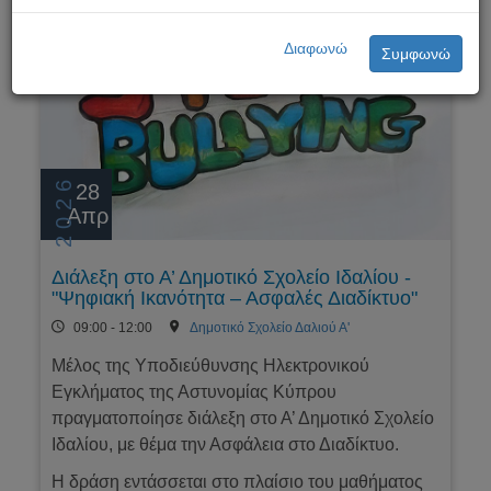
Διαφωνώ
Συμφωνώ
2026
28
Απρ
Διάλεξη στο Α’ Δημοτικό Σχολείο Ιδαλίου -
"Ψηφιακή Ικανότητα – Ασφαλές Διαδίκτυο"
09:00 - 12:00
Δημοτικό Σχολείο Δαλιού Α'
Μέλος της Υποδιεύθυνσης Ηλεκτρονικού
Εγκλήματος της Αστυνομίας Κύπρου
πραγματοποίησε διάλεξη στο Α’ Δημοτικό Σχολείο
Ιδαλίου, με θέμα την Ασφάλεια στο Διαδίκτυο.
Η δράση εντάσσεται στο πλαίσιο του μαθήματος