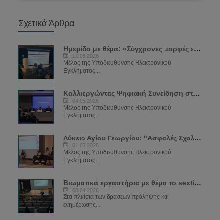
Σχετικά Άρθρα
Ημερίδα με θέμα: «Σύγχρονες μορφές εξάρτησης: SEXTING και VAPING»
11.06.2026
Μέλος της Υποδιεύθυνσης Ηλεκτρονικού
Εγκλήματος...
Καλλιεργώντας Ψηφιακή Συνείδηση στην Εποχή της Τεχνολογίας
04.05.2026
Μέλος της Υποδιεύθυνσης Ηλεκτρονικού
Εγκλήματος...
Λύκειο Αγίου Γεωργίου: "Ασφαλές Σχολείο για το Διαδίκτυο"
01.05.2026
Μέλος της Υποδιεύθυνσης Ηλεκτρονικού
Εγκλήματος...
Βιωματικά εργαστήρια με θέμα το sexting
08.04.2026
Στα πλαίσια των δράσεων πρόληψης και
ενημέρωσης...