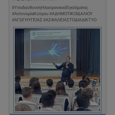
#ΥποδιεύθυνσηΗλεκτρονικούΕγκλήματος
#ΑστυνομίαΚύπρου #ΑΔΗΜΟΤΙΚΟΙΔΑΛΙΟΥ
#ΑΓΩΓΗΥΓΕΙΑΣ #ΑΣΦΑΛΕΙΑΣΤΟΔΙΑΔΙΚΤΥΟ