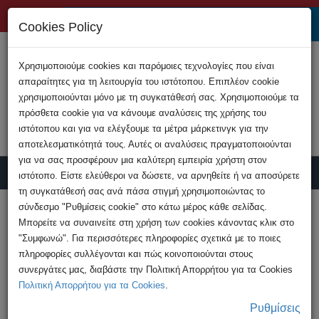
+357 22808200
Cookies Policy
Χρησιμοποιούμε cookies και παρόμοιες τεχνολογίες που είναι
απαραίτητες για τη λειτουργία του ιστότοπου. Επιπλέον cookie
χρησιμοποιούνται μόνο με τη συγκατάθεσή σας. Χρησιμοποιούμε τα
πρόσθετα cookie για να κάνουμε αναλύσεις της χρήσης του
ιστότοπου και για να ελέγξουμε τα μέτρα μάρκετινγκ για την
αποτελεσματικότητά τους. Αυτές οι αναλύσεις πραγματοποιούνται
για να σας προσφέρουν μια καλύτερη εμπειρία χρήστη στον
ιστότοπο. Είστε ελεύθεροι να δώσετε, να αρνηθείτε ή να αποσύρετε
τη συγκατάθεσή σας ανά πάσα στιγμή χρησιμοποιώντας το
Υποβολή Καταγγελίας
σύνδεσμο "Ρυθμίσεις cookie" στο κάτω μέρος κάθε σελίδας.
Μπορείτε να συναινείτε στη χρήση των cookies κάνοντας κλικ στο
"Συμφωνώ". Για περισσότερες πληροφορίες σχετικά με το ποιες
HOME
Συμβουλές
Ασφάλεια στο Διαδίκτυο
πληροφορίες συλλέγονται και πώς κοινοποιούνται στους
Ψηφιακή Παρενόχληση: Μια σοβαρή απειλή
συνεργάτες μας, διαβάστε την Πολιτική Απορρήτου για τα Cookies
στην ψηφιακή εποχή
Πολιτική Απορρήτου για τα Cookies
.
Ρυθμίσεις