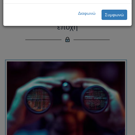
Ψηφιακή Παρενόχληση: Μια
Διαφωνώ
Συμφωνώ
σοβαρή απειλή στην ψηφιακή
εποχή