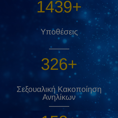
1961
+
Υποθέσεις
445
+
Σεξουαλική Κακοποίηση
Ανηλίκων