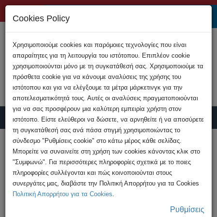
+357 22808200
Cookies Policy
Χρησιμοποιούμε cookies και παρόμοιες τεχνολογίες που είναι
απαραίτητες για τη λειτουργία του ιστότοπου. Επιπλέον cookie
χρησιμοποιούνται μόνο με τη συγκατάθεσή σας. Χρησιμοποιούμε τα
πρόσθετα cookie για να κάνουμε αναλύσεις της χρήσης του
ιστότοπου και για να ελέγξουμε τα μέτρα μάρκετινγκ για την
αποτελεσματικότητά τους. Αυτές οι αναλύσεις πραγματοποιούνται
για να σας προσφέρουν μια καλύτερη εμπειρία χρήστη στον
ιστότοπο. Είστε ελεύθεροι να δώσετε, να αρνηθείτε ή να αποσύρετε
τη συγκατάθεσή σας ανά πάσα στιγμή χρησιμοποιώντας το
Υποβολή Καταγγελίας
σύνδεσμο "Ρυθμίσεις cookie" στο κάτω μέρος κάθε σελίδας.
Μπορείτε να συναινείτε στη χρήση των cookies κάνοντας κλικ στο
"Συμφωνώ". Για περισσότερες πληροφορίες σχετικά με το ποιες
Ανακοινώσεις - Τελευταία Νέα
πληροφορίες συλλέγονται και πώς κοινοποιούνται στους
συνεργάτες μας, διαβάστε την Πολιτική Απορρήτου για τα Cookies
Πολιτική Απορρήτου για τα Cookies
.
Ρυθμίσεις